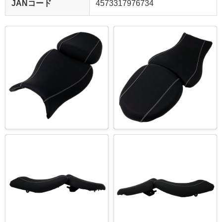
JANコード
4573317976734