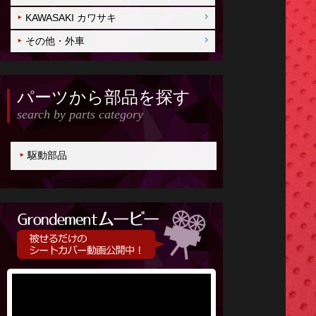
KAWASAKI カワサキ
その他・外車
パーツから部品を探す
search by parts category
駆動部品