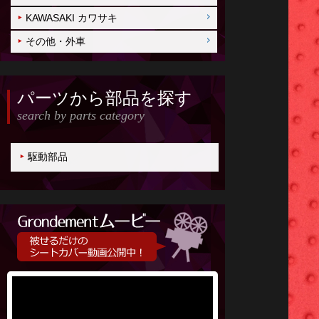
KAWASAKI カワサキ
その他・外車
パーツから部品を探す
search by parts category
駆動部品