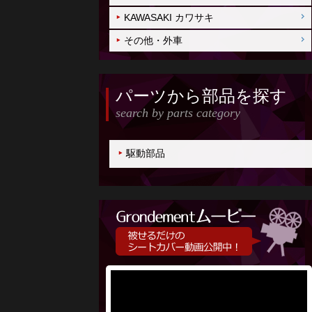
KAWASAKI カワサキ
その他・外車
パーツから部品を探す
search by parts category
駆動部品