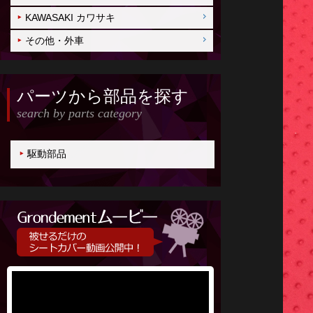
KAWASAKI カワサキ
その他・外車
パーツから部品を探す
search by parts category
駆動部品