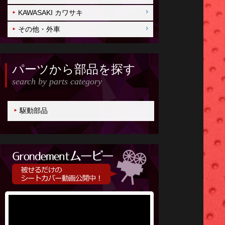
KAWASAKI カワサキ
その他・外車
パーツから部品を探す
search by parts category
駆動部品