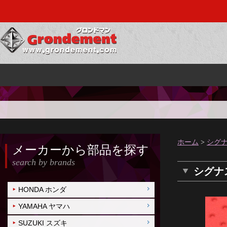
ホーム
>
シグナ
メーカーから部品を探す
search by brands
シグナス
HONDA ホンダ
YAMAHA ヤマハ
SUZUKI スズキ