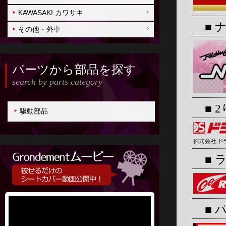
KAWASAKI カワサキ
■ 
その他・外車
パーツから部品を探す
search by parts category
■ 2
駆動部品
■ 
■ 