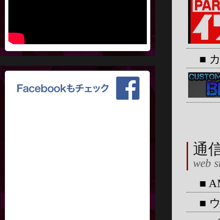
■ カ
通信
web s
■ 
■