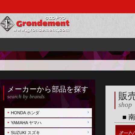
メーカーから部品を探す
販
search by brands
shop
HONDA ホンダ
■ 
YAMAHA ヤマハ
SUZUKI スズキ