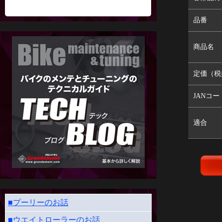
品番
商品名
定価（税
JANコー
適合
■プーリーのお話
■ウエイトローラーのお話