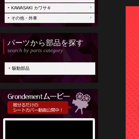
KAWASAKI カワサキ
その他・外車
パーツから部品を探す
search by parts category
駆動部品