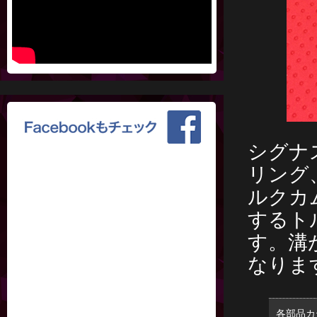
シグナ
リング
ルクカ
するト
す。溝
なりま
各部品カ